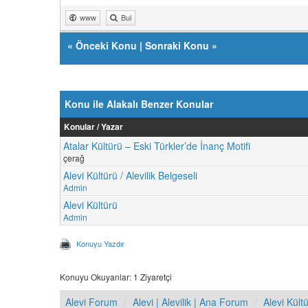
www
Bul
«
Önceki Konu
|
Sonraki Konu
»
Konu ile Alakalı Benzer Konular
Konular / Yazar
Atalar Kültürü – Eski Türkler’de İnanç Motifi
çerağ
Alevi Kültürü / Alevilik Belgeseli
Admin
Alevi Kültürü
Admin
Konuyu Yazdır
Konuyu Okuyanlar: 1 Ziyaretçi
Alevi Forum
Alevi | Alevilik | Ana Forum
Alevi Kült