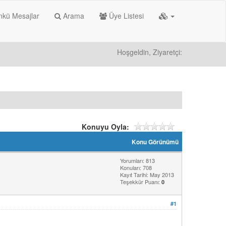
kü Mesajlar
Arama
Üye Listesi
Hoşgeldin, Ziyaretçi:
Konuyu Oyla:
Konu Görünümü
Yorumları: 813
Konuları: 708
Kayıt Tarihi: May 2013
Teşekkür Puanı:
0
#1