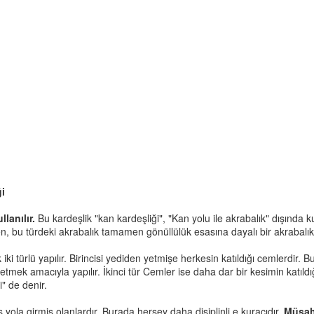
ği
lanılır.
Bu kardeşlik "kan kardeşliği", "Kan yolu ile akrabalık" dışında k
, bu türdeki akrabalık tamamen gönüllülük esasına dayalı bir akrabalıkt
ki türlü yapılır. Birincisi yediden yetmişe herkesin katıldığı cemlerdir. Bu
tmek amacıyla yapılır. İkinci tür Cemler ise daha dar bir kesimin katıld
" de denir.
ola girmiş olanlardır. Burada herşey daha disiplinli e kuracıdır.
Müsah