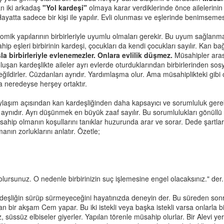
an iki arkadaş
"Yol kardeşi"
olmaya karar verdiklerinde önce ailelerinin 
Hayatta sadece bir kişi ile yapılır. Evli olunması ve eşlerinde benimsemes
mik yapılarının birbirleriyle uyumlu olmaları gerekir. Bu uyum sağlanmazs
ip eşleri birbirinin kardeşi, çocukları da kendi çocukları sayılır. Kan ba
a birbirleriyle evlenemezler. Onlara evlilik düşmez.
Müsahipler ara
luşan kardeşlikte aileler ayrı evlerde oturduklarından birbirlerinden sos
dirler. Cüzdanları ayrıdır. Yardımlaşma olur. Ama müsahiplikteki gibi orta
 neredeyse herşey ortaktır.
laşım açısından kan kardeşliğinden daha kapsayıcı ve sorumluluk gerekti
 aynıdır. Ayrı düşünmek en büyük zaaf sayılır. Bu sorumlulukları gönüllü
sahip olmanın koşullarını tanıklar huzurunda arar ve sorar. Dede şartla
nın zorluklarını anlatır. Özetle;
lursunuz. O nedenle birbirinizin suç işlemesine engel olacaksınız." der.
ardeşliğin sürüp sürmeyeceğini hayatınızda deneyin der. Bu süreden so
ir akşam Cem yapar. Bu iki istekli veya başka istekli varsa onlarla bi
şsiz, süssüz elbiseler giyerler. Yapılan törenle müsahip olurlar. Bir Ale