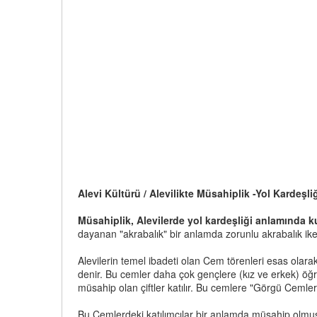
Alevi Kültürü / Alevilikte Müsahiplik -Yol Kardeşli
Müsahiplik, Alevilerde yol kardeşliği anlamında kul
dayanan "akrabalık" bir anlamda zorunlu akrabalık iken
Alevilerin temel ibadeti olan Cem törenleri esas olarak i
denir. Bu cemler daha çok gençlere (kız ve erkek) öğre
müsahip olan çiftler katılır. Bu cemlere "Görgü Cemleri
Bu Cemlerdeki katılımcılar bir anlamda müsahip olmuş y