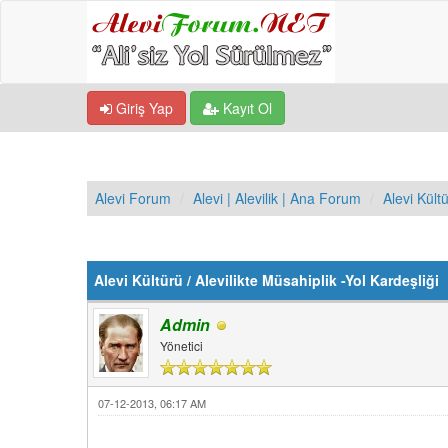
Giriş Yap
Kayıt Ol
Alevi Forum
Alevi | Alevilik | Ana Forum
Alevi Kült
Derecelendirme: 0/5 - 0 oy
1
2
3
4
5
Alevi Kültürü / Alevilikte Müsahiplik -Yol Kardeşliği
Admin
Yönetici
07-12-2013, 06:17 AM