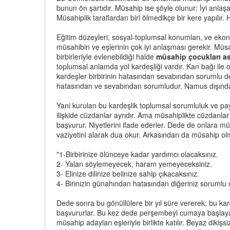
bunun ön şartıdır. Müsahip ise şöyle olunur: İyi anlaş
Müsahiplik taraflardan biri ölmedikçe bir kere yapılır. 
Eğitim düzeyleri, sosyal-toplumsal konumları, ve ekono
müsahibin ve eşlerinin çok iyi anlaşması gerekir. Müsah
birbirleriyle evlenebildiği halde
müsahip çocukları asl
toplumsal anlamda yol kardeşliği vardır. Kan bağı ile o
kardeşler birbirinin hatasından sevabından sorumlu değil
hatasından ve sevabından sorumludur. Namus dışında
Yani kurulan bu kardeşlik toplumsal sorumluluk ve pay
ilişkide cüzdanlar ayrıdır. Ama müsahiplikte cüzdanlar
başvurur. Niyetlerini ifade ederler. Dede de onlara mü
vaziyetini alarak dua okur. Arkasından da müsahip olma
"1-Birbirinize ölünceye kadar yardımcı olacaksınız.
2- Yalan söylemeyecek, haram yemeyeceksiniz.
3- Elinize dilinize belinize sahip çıkacaksınız.
4- Birinizin günahından hatasından diğeriniz sorumlu o
Dede sonra bu gönüllülere bir yıl süre vererek; bu k
başvururlar. Bu kez dede perşembeyi cumaya başlayan b
müsahip adayları eşleriyle birlikte katılır. Beyaz diki