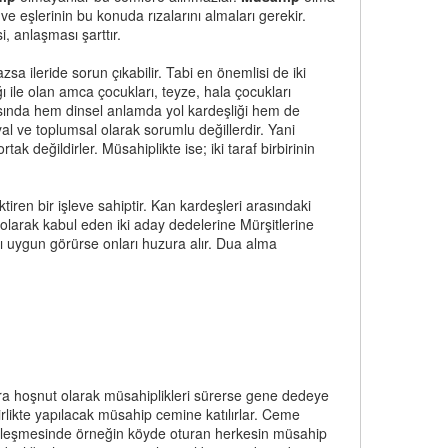
ve eşlerinin bu konuda rızalarını almaları gerekir.
i, anlaşması şarttır.
a ileride sorun çıkabilir. Tabi en önemlisi de iki
ğı ile olan amca çocukları, teyze, hala çocukları
sında hem dinsel anlamda yol kardeşliği hem de
yal ve toplumsal olarak sorumlu değillerdir. Yani
k değildirler. Müsahiplikte ise; iki taraf birbirinin
ren bir işleve sahiptir. Kan kardeşleri arasındaki
 olarak kabul eden iki aday dedelerine Mürşitlerine
rı uygun görürse onları huzura alır. Dua alma
nra hoşnut olarak müsahiplikleri sürerse gene dedeye
rlikte yapılacak müsahip cemine katılırlar. Ceme
vi yerleşmesinde örneğin köyde oturan herkesin müsahip