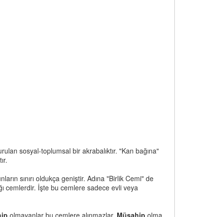
urulan sosyal-toplumsal bir akrabalıktır. "Kan bağına"
ır.
nların sınırı oldukça geniştir. Adına "Birlik Cemi" de
ığı cemlerdir. İşte bu cemlere sadece evli veya
ip
olmayanlar bu cemlere alınmazlar.
Müsahip
olma