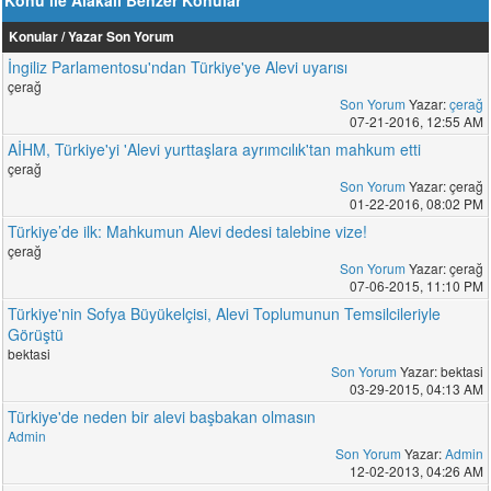
Konu ile Alakalı Benzer Konular
Konular / Yazar
Son Yorum
İngiliz Parlamentosu'ndan Türkiye'ye Alevi uyarısı
çerağ
Son Yorum
Yazar:
çerağ
07-21-2016, 12:55 AM
AİHM, Türkiye'yi 'Alevi yurttaşlara ayrımcılık'tan mahkum etti
çerağ
Son Yorum
Yazar: çerağ
01-22-2016, 08:02 PM
Türkiye’de ilk: Mahkumun Alevi dedesi talebine vize!
çerağ
Son Yorum
Yazar: çerağ
07-06-2015, 11:10 PM
Türkiye'nin Sofya Büyükelçisi, Alevi Toplumunun Temsilcileriyle
Görüştü
bektasi
Son Yorum
Yazar: bektasi
03-29-2015, 04:13 AM
Türkiye'de neden bir alevi başbakan olmasın
Admin
Son Yorum
Yazar:
Admin
12-02-2013, 04:26 AM