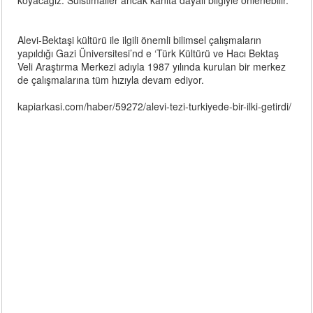
koyacağız. Suistimaller ancak kanıta dayalı bilgiyle önlenebilir.”
Alevi-Bektaşi kültürü ile ilgili önemli bilimsel çalışmaların
yapıldığı Gazi Üniversitesi’nd e ‘Türk Kültürü ve Hacı Bektaş
Veli Araştırma Merkezi adıyla 1987 yılında kurulan bir merkez
de çalışmalarına tüm hızıyla devam ediyor.
kapiarkasi.com/haber/59272/alevi-tezi-turkiyede-bir-ilki-getirdi/