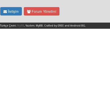
İletişim
Forum Yönetimi
Türkçe Çeviri:
MyBB
, Yazılım:
MyBB
.
Crafted by EREE
and
Android BG
.