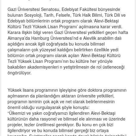
Gazi Üniversitesi Senatosu, Edebiyat Fakültesi bünyesinde
bulunan Sosyoloji, Tarih, Felsefe, Türk Halk Bilimi, Türk Dili ve
Edebiyatı bölümlerinin ortak programı olarak ‘Alevi-Bektaşi
Kültürü Tezli Yüksek Lisan Programı’ açılmasına karar verdi.
Karara ilişkin bilgi veren Gazi Üniversitesi yetkilileri geçen hafta
Almanya’da Hamburg Üniversitesi’nd e Alevilik anabilim dalı
açıldığını ancak ilgili coğrafyada bu konuda bilimsel
çalışmaların çok yüzeysel kaldığını belirtirken özellikle yedi
bölümün ortak programı olarak açılan ‘Alevi-Bektaşi Kültürü
Tezli Yüksek Lisan Programı’nın bu kültüre her yönüyle
bakabilen akademisyenleri n yetiştirilmesin de rol üstleneceği
öngörülüyor.
Yüksek lisans programının işleyişine göre doktora programının
açılmasının da planlandığını aktaran üniversite yetkilileri,
programın isminin çok açık ve net olarak belirlenmesinin
önemli olduğu vurgulayarak şöyle konuştu:
“Ülkemizi ve yakın coğrafyamızı ilgilendiren Alevi-Bektaşi
kültürünün daha rasyonel ve bilimsel ele alınması ve üzerinde
projeler, tezler üretilmesi gerekiyor. Bu konu en çok bizi
ilgilendiriyor ve bu konuda bilimsel gerçeği biz ortaya