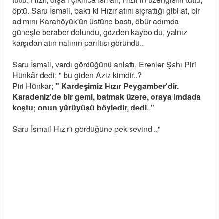
öptü. Saru İsmail, baktı ki Hızır atını sıçrattığı gibi at, bir
adımını Karahöyük'ün üstüne bastı, öbür adımda
güneşle beraber dolundu, gözden kayboldu, yalnız
karşıdan atın nalının parıltısı göründü..
Saru İsmail, vardı gördüğünü anlattı, Erenler Şahı Piri
Hünkâr dedi; " bu giden Aziz kimdir..?
Piri Hünkar;
" Kardeşimiz Hızır Peygamber'dir.
Karadeniz'de bir gemi, batmak üzere, oraya imdada
koştu; onun yürüyüşü böyledir, dedi.."
Saru İsmail Hızır'ı gördüğüne pek sevindi.."