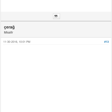
çerağ
Misafir
11-30-2016, 10:01 PM
#13