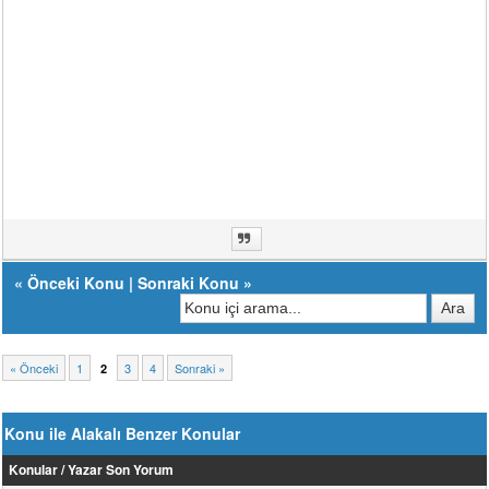
«
Önceki Konu
|
Sonraki Konu
»
« Önceki
1
3
4
Sonraki »
2
Konu ile Alakalı Benzer Konular
Konular / Yazar
Son Yorum