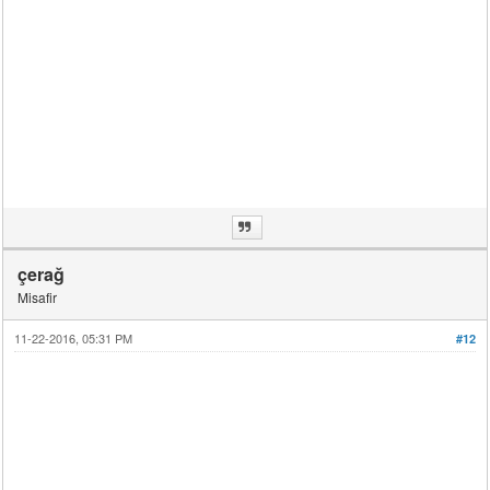
çerağ
Misafir
11-22-2016, 05:31 PM
#12