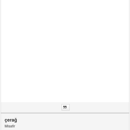
çerağ
Misafir