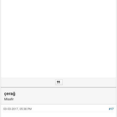
çerağ
Misafir
03-03-2017, 05:38 PM
#17