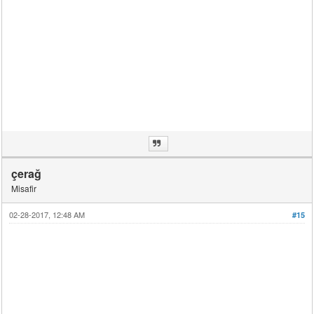
çerağ
Misafir
02-28-2017, 12:48 AM
#15