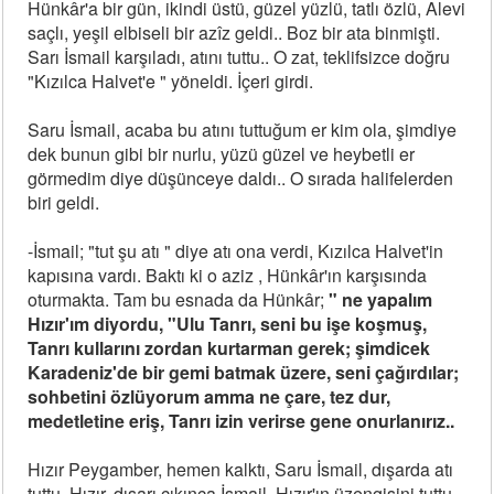
Hünkâr'a bir gün, ikindi üstü, güzel yüzlü, tatlı özlü, Alevi
saçlı, yeşil elbiseli bir azîz geldi.. Boz bir ata binmişti.
Sarı İsmail karşıladı, atını tuttu.. O zat, teklifsizce doğru
"Kızılca Halvet'e " yöneldi. İçeri girdi.
Saru İsmail, acaba bu atını tuttuğum er kim ola, şimdiye
dek bunun gibi bir nurlu, yüzü güzel ve heybetli er
görmedim diye düşünceye daldı.. O sırada halifelerden
biri geldi.
-İsmail; "tut şu atı " diye atı ona verdi, Kızılca Halvet'in
kapısına vardı. Baktı ki o aziz , Hünkâr'ın karşısında
oturmakta. Tam bu esnada da Hünkâr;
" ne yapalım
Hızır'ım diyordu, "Ulu Tanrı, seni bu işe koşmuş,
Tanrı kullarını zordan kurtarman gerek; şimdicek
Karadeniz'de bir gemi batmak üzere, seni çağırdılar;
sohbetini özlüyorum amma ne çare, tez dur,
medetletine eriş, Tanrı izin verirse gene onurlanırız..
Hızır Peygamber, hemen kalktı, Saru İsmail, dışarda atı
tuttu. Hızır, dışarı çıkınca İsmail, Hızır'ın üzengisini tuttu,