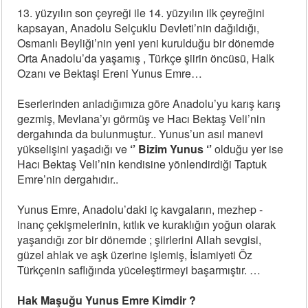
13. yüzyılın son çeyreği ile 14. yüzyılın ilk çeyreğini
kapsayan, Anadolu Selçuklu Devleti’nin dağıldığı,
Osmanlı Beyliği’nin yeni yeni kurulduğu bir dönemde
Orta Anadolu’da yaşamış , Türkçe şiirin öncüsü, Halk
Ozanı ve Bektaşi Ereni Yunus Emre…
Eserlerinden anladığımıza göre Anadolu’yu karış karış
gezmiş, Mevlana’yı görmüş ve Hacı Bektaş Veli’nin
dergahında da bulunmuştur.. Yunus’un asıl manevi
yükselişini yaşadığı ve
‘’ Bizim Yunus ‘’
olduğu yer ise
Hacı Bektaş Veli’nin kendisine yönlendirdiği Taptuk
Emre’nin dergahıdır..
Yunus Emre, Anadolu’daki iç kavgaların, mezhep -
inanç çekişmelerinin, kıtlık ve kuraklığın yoğun olarak
yaşandığı zor bir dönemde ; şiirlerini Allah sevgisi,
güzel ahlak ve aşk üzerine işlemiş, İslamiyeti Öz
Türkçenin saflığında yüceleştirmeyi başarmıştır. …
Hak Maşuğu Yunus Emre Kimdir ?