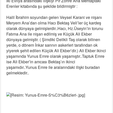
iki Evliya arasındaki ilişkiyi Pir Zöhre Ana Mehtaptaki
Erenler kitabında şu şekilde bildirmiştir :
Halil İbrahim soyundan gelen Veysel Karani ve nişanı
Meryem Ana’dan olma Hacı Bektaş Veli’ler üç kardeş
olarak dünyaya gelmişlerdir..Hacı, Hz.Üseyin’in torunu
Fatıma Ana ile nişan edilmiş ve Küçük Ali Ekber
dünyaya gelmiştir. ( Şimdiki Delikli Taş olarak bilinen
yerde, o dönem İnkar sarının askerleri tarafından ok
yiyerek şehit edilen Küçük Ali Ekber’dir.) Ali Ekber ikinci
yaşamında Yunus Emre olarak yaşamıştır..Taptuk Emre
ise Ali Ekber’in amcası Bektaş’ın ikinci
yaşamıdır..Yunus Emre ile aralarındaki ilişki buradan
gelmektedir..