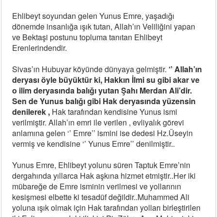
Ehlibeyt soyundan gelen Yunus Emre, yaşadığı
dönemde insanlığa ışık tutan, Allah’ın Veliliğini yapan
ve Bektaşi postunu topluma tanıtan Ehlibeyt
Erenlerindendir.
Sivas’ın Hubuyar köyünde dünyaya gelmiştir.
‘’ Allah’ın
deryası öyle büyüktür ki, Hakkın İlmi su gibi akar ve
o ilim deryasında balığı yutan Şahı Merdan Ali’dir.
Sen de Yunus balığı gibi Hak deryasında yüzensin
denilerek ,
Hak tarafından kendisine Yunus ismi
verilmiştir. Allah’ın emri ile verilen , evliyalık görevi
anlamına gelen ‘’ Emre’’ ismini ise dedesi Hz.Üseyin
vermiş ve kendisine ‘’ Yunus Emre’’ denilmiştir..
Yunus Emre, Ehlibeyt yolunu süren Taptuk Emre’nin
dergahında yıllarca Hak aşkına hizmet etmiştir..Her iki
mübareğe de Emre isminin verilmesi ve yollarının
kesişmesi elbette ki tesadüf değildir..Muhammed Ali
yoluna ışık olmak için Hak tarafından yolları birleştirilen