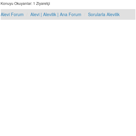
Konuyu Okuyanlar: 1 Ziyaretçi
Alevi Forum
Alevi | Alevilik | Ana Forum
Sorularla Alevilik