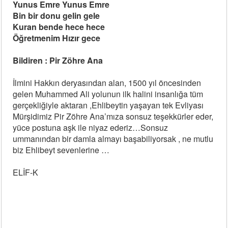
Yunus Emre Yunus Emre
Bin bir donu gelin gele
Kuran bende hece hece
Öğretmenim Hızır gece
Bildiren : Pir Zöhre Ana
İlmini Hakkın deryasından alan, 1500 yıl öncesinden
gelen Muhammed Ali yolunun ilk halini insanlığa tüm
gerçekliğiyle aktaran ,Ehlibeytin yaşayan tek Evliyası
Mürşidimiz Pir Zöhre Ana’mıza sonsuz teşekkürler eder,
yüce postuna aşk ile niyaz ederiz…Sonsuz
ummanından bir damla almayı başabiliyorsak , ne mutlu
biz Ehlibeyt sevenlerine …
ELİF-K