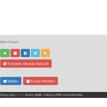
Alevi Forum
Forumları Okundu Kabul Et
İletişim
Forum Yönetimi
Türkçe Çeviri:
MyBB
, Yazılım:
MyBB
.
Crafted by EREE
and
Android BG
.