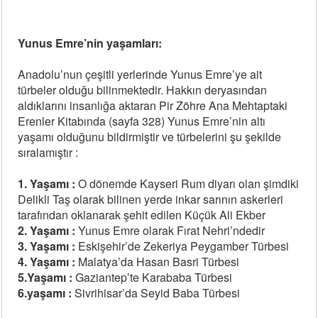
Yunus Emre’nin yaşamları:
Anadolu’nun çeşitli yerlerinde Yunus Emre’ye ait
türbeler olduğu bilinmektedir. Hakkın deryasından
aldıklarını insanlığa aktaran Pir Zöhre Ana Mehtaptaki
Erenler Kitabında (sayfa 328) Yunus Emre’nin altı
yaşamı olduğunu bildirmiştir ve türbelerini şu şekilde
sıralamıştır :
1. Yaşamı :
O dönemde Kayseri Rum diyarı olan şimdiki
Delikli Taş olarak bilinen yerde inkar sarının askerleri
tarafından oklanarak şehit edilen Küçük Ali Ekber
2. Yaşamı :
Yunus Emre olarak Fırat Nehri’ndedir
3. Yaşamı :
Eskişehir’de Zekeriya Peygamber Türbesi
4. Yaşamı :
Malatya’da Hasan Basri Türbesi
5.Yaşamı :
Gaziantep’te Karababa Türbesi
6.yaşamı :
Sivrihisar’da Seyid Baba Türbesi