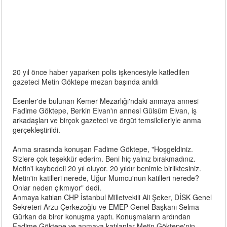
20 yıl önce haber yaparken polis işkencesiyle katledilen
gazeteci Metin Göktepe mezarı başında anıldı
Esenler'de bulunan Kemer Mezarlığı'ndaki anmaya annesi
Fadime Göktepe, Berkin Elvan'ın annesi Gülsüm Elvan, iş
arkadaşları ve birçok gazeteci ve örgüt temsilcileriyle anma
gerçekleştirildi.
Anma sırasında konuşan Fadime Göktepe, "Hoşgeldiniz.
Sizlere çok teşekkür ederim. Beni hiç yalnız bırakmadınız.
Metin'i kaybedeli 20 yıl oluyor. 20 yıldır benimle birliktesiniz.
Metin'in katilleri nerede, Uğur Mumcu'nun katilleri nerede?
Onlar neden çıkmıyor" dedi.
Anmaya katılan CHP İstanbul Milletvekili Ali Şeker, DİSK Genel
Sekreteri Arzu Çerkezoğlu ve EMEP Genel Başkanı Selma
Gürkan da birer konuşma yaptı. Konuşmaların ardından
Fadime Göktepe ve anmaya katılanlar Metin Göktepe'nin