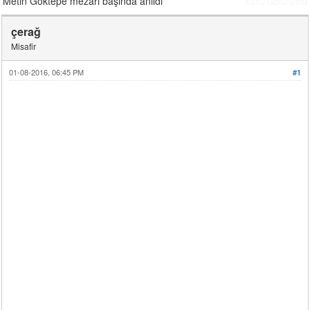
Metin Göktepe mezarı başında anıldı
Konu Görünümü
çerağ
Misafir
01-08-2016, 06:45 PM
#1