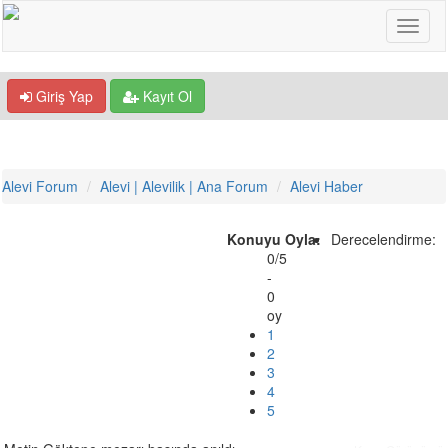
Giriş Yap
Kayıt Ol
Alevi Forum
Alevi | Alevilik | Ana Forum
Alevi Haber
Konuyu Oyla:
Derecelendirme:
0/5
-
0
oy
1
2
3
4
5