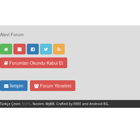
Alevi Forum
Forumları Okundu Kabul Et
İletişim
Forum Yönetimi
Türkçe Çeviri:
MyBB
, Yazılım:
MyBB
.
Crafted by EREE
and
Android BG
.