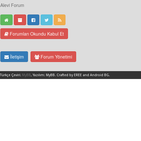
Alevi Forum
Forumları Okundu Kabul Et
İletişim
Forum Yönetimi
Türkçe Çeviri:
MyBB
, Yazılım:
MyBB
.
Crafted by EREE
and
Android BG
.