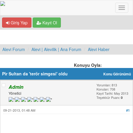
Giriş Yap
Kayıt Ol
Alevi Forum
Alevi | Alevilik | Ana Forum
Alevi Haber
Konuyu Oyla:
Pir Sultan da 'terör simgesi' oldu
Konu Görünümü
Yorumları: 813
Admin
Konuları: 708
Yönetici
Kayıt Tarihi: May 2013
Teşekkür Puanı:
0
09-21-2013, 01:48 AM
#1