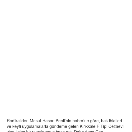
Radikal'den Mesut Hasan Benli'nin haberine göre, hak ihlalleri
ve keyfi uygulamalarla gündeme gelen Kırıkkale F Tipi Cezaevi,
yine ilginç bir uygulamaya imza attı. Daha önce Che