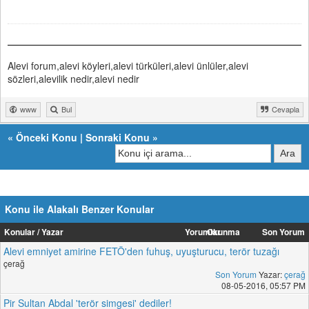
Alevi forum,alevi köyleri,alevi türküleri,alevi ünlüler,alevi
sözleri,alevilik nedir,alevi nedir
www
Bul
Cevapla
«
Önceki Konu
|
Sonraki Konu
»
Konu ile Alakalı Benzer Konular
Konular / Yazar
Yorumlar
Okunma
Son Yorum
Alevi emniyet amirine FETÖ'den fuhuş, uyuşturucu, terör tuzağı
çerağ
Son Yorum
Yazar:
çerağ
08-05-2016, 05:57 PM
Pir Sultan Abdal 'terör simgesi' dediler!