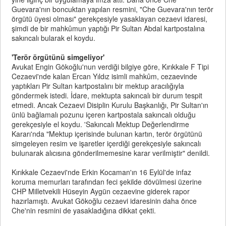
Guevara'nın boncuktan yapılan resmini, "Che Guevara'nın terör
örgütü üyesi olması" gerekçesiyle yasaklayan cezaevi idaresi,
şimdi de bir mahkûmun yaptığı Pir Sultan Abdal kartpostalına
sakıncalı bularak el koydu.
'Terör örgütünü simgeliyor'
Avukat Engin Gökoğlu'nun verdiği bilgiye göre, Kırıkkale F Tipi
Cezaevi'nde kalan Ercan Yıldız isimli mahkûm, cezaevinde
yaptıkları Pir Sultan kartpostalını bir mektup aracılığıyla
göndermek istedi. İdare, mektupta sakıncalı bir durum tespit
etmedi. Ancak Cezaevi Disiplin Kurulu Başkanlığı, Pir Sultan'ın
ünlü bağlamalı pozunu içeren kartpostala sakıncalı olduğu
gerekçesiyle el koydu. 'Sakıncalı Mektup Değerlendirme
Kararı'nda "Mektup içerisinde bulunan kartın, terör örgütünü
simgeleyen resim ve işaretler içerdiği gerekçesiyle sakıncalı
bulunarak alıcısına gönderilmemesine karar verilmiştir" denildi.
Kırıkkale Cezaevi'nde Erkin Kocaman'ın 16 Eylül'de infaz
koruma memurları tarafından feci şekilde dövülmesi üzerine
CHP Milletvekili Hüseyin Aygün cezaevine giderek rapor
hazırlamıştı. Avukat Gökoğlu cezaevi idaresinin daha önce
Che'nin resmini de yasakladığına dikkat çekti.