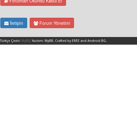
Forumları Okundu Kabul Et
İletişim
Forum Yönetimi
Türkçe Çeviri:
MyBB
, Yazılım:
MyBB
.
Crafted by EREE
and
Android BG
.