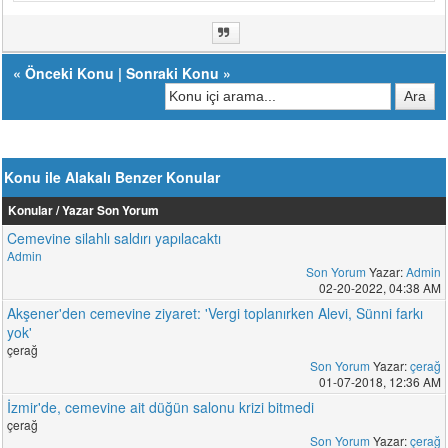
«
Önceki Konu
|
Sonraki Konu
»
Konu ile Alakalı Benzer Konular
Konular / Yazar
Son Yorum
Cemevine silahlı saldırı yapılacaktı
Admin
Son Yorum
Yazar:
Admin
02-20-2022, 04:38 AM
Akşener'den cemevine ziyaret: 'Vergi toplanırken Alevi, Sünni farkı
yok'
çerağ
Son Yorum
Yazar:
çerağ
01-07-2018, 12:36 AM
İzmir'de, cemevine ait düğün salonu krizi bitmedi
çerağ
Son Yorum
Yazar:
çerağ