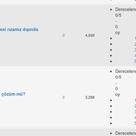
Derecelen
0/5
-
0
si rızamız dışında
oy
0
4,936
Derecelen
0/5
-
0
tü çözüm mü?
oy
0
3,288
Derecelen