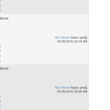
3
4
5
dirme:
Son Yorum
Yazar: çerağ
1
03-26-2016, 02:15 AM
2
3
4
5
dirme:
Son Yorum
Yazar: çerağ
1
03-26-2016, 02:06 AM
2
3
4