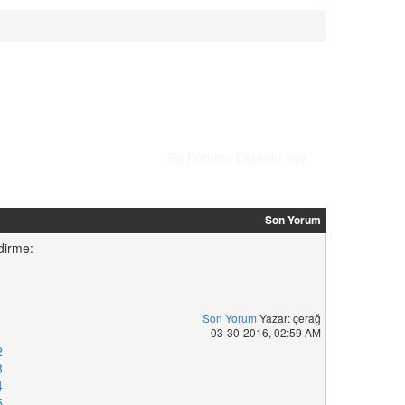
Bu Forumu Okundu Say
Son Yorum
dirme:
Son Yorum
Yazar: çerağ
1
03-30-2016, 02:59 AM
2
3
4
5