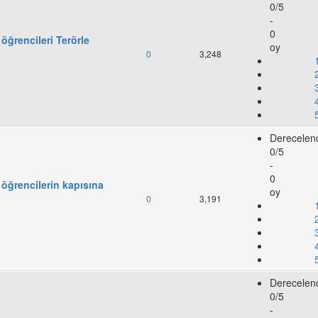
0/5
-
0
 öğrencileri Terörle
oy
0
3,248
Derecelen
0/5
-
0
 öğrencilerin kapısına
oy
0
3,191
Derecelen
0/5
-