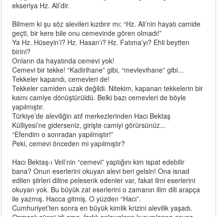
ekseriya Hz. Ali’dir.
Bilmem ki şu söz alevileri kızdırır mı: “Hz. Ali’nin hayatı camide
geçti, bir kere bile onu cemevinde gören olmadı!”
Ya Hz. Hüseyin’i? Hz. Hasan’ı? Hz. Fatıma’yı? Ehli beytten
birini?
Onların da hayatında cemevi yok!
Cemevi bir tekke! “Kadirihane” gibi, “mevlevihane” gibi...
Tekkeler kapandı, cemevleri de!
Tekkeler camiden uzak değildi. Nitekim, kapanan tekkelerin bir
kısmı camiye dönüştürüldü. Belki bazı cemevleri de böyle
yapılmıştır.
Türkiye’de aleviliğin atıf merkezlerinden Hacı Bektaş
Külliyesi’ne giderseniz, girişte camiyi görürsünüz...
“Efendim o sonradan yapılmıştır!”
Peki, cemevi önceden mi yapılmıştır?
Hacı Bektaş-ı Veli’nin “cemevi” yaptığını kim ispat edebilir
bana? Onun eserlerini okuyan alevi beri gelsin! Ona isnad
edilen şiirleri diline pelesenk edenler var, fakat ilmi eserlerini
okuyan yok. Bu büyük zat eserlerini o zamanın ilim dili arapça
ile yazmış. Hacca gitmiş. O yüzden “Hacı”.
Cumhuriyet’ten sonra en büyük kimlik krizini alevilik yaşadı.