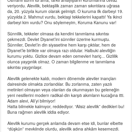
Osmanlı sünni idi ama, farklı anlayışların kurumlarına cevaz
veriyordu. Alevilik, bektaşilik zaman zaman sıkıntılara uğrasa
da, 20. yüzyıla kurum olarak gelmişti. O kuruma ilk darbeyi 19.
yüzyılda 2. Mahmut vurdu, bektaşi tekkelerini kapattı! Ya ikinci
darbeyi kim vurdu? Onu söylemeyim, Koruma Kanunu var!
Sünnilik, tekkeler olmasa da kendini tanımlama sıkıntısı
çekmezdi. Devlet Diyanet’ini sünniler üzerine kurmuştu.
Sünniler, Devlet’in din siyasetine hem karşı çıktılar, hem de
Diyanet’le birlikte var olmaya razı oldular. Halbuki aleviliğin
kurumu yoktu. Gizlice devam eden cemevleri hariç... Gizlilik
olunca yaygınlık olmaz. O zaman bilgilenme ve tanımlama
sıkıntısı yaygınlaşır.
Alevilik gelenekte kaldı, modern dönemde aleviler inançları
dairesinde olmakta zorlandılar. Bu zorlanma, zaten yazılı
metinleri olmayan veya olanları da okunmayan bu geleneğin
yeni nesillerini modern radikal-din karşıtı akımların kucağına itti.
Adam alevi, Ali’yi bilmiyor!
Hatta bilmekle kalmıyor, reddediyor. “Alisiz alevilik” dedikleri bu!
Buna rağmen alevilik iddia ediyor.
Alevilik kurumu gerçek anlamda devam etse idi, bunlar elbette
“düşkün” mevkiinde olurdu, alevilik adına ahkâm kesemezdi.