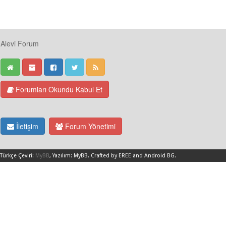
Alevi Forum
Forumları Okundu Kabul Et
İletişim
Forum Yönetimi
Türkçe Çeviri:
MyBB
, Yazılım:
MyBB
.
Crafted by EREE
and
Android BG
.