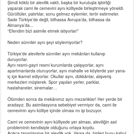
Şimdi köklü bir alevilik vakfı, başka bir kuruluşla işbirliği
yaparak cami ile cemevini aynı külliyede birleştirmeye yöneldi.
Gürültüler, patırtılar, sonu gelmez eylemler, terör estirmeler.
Sade Türkiye’de değil, bilhassa Avrupa’da, bilhassa da
Almanya’da...
“Efendim bizi asimile etmek istiyorlar!”
Neden sünniler aynı şeyi söylemiyorlar?
Türkiye’de alevilerle sünniler aynı mekânları kullanıp
duruyorlar.
Aynı resmi-gayri resmi kurumlarda çalışıyorlar, aynı
apartmanlarda oturuyorlar, aynı mahalle ve köylerde yan yana-
iç içe ikamet ediyorlar. Okullar aynı, dükkânlar, alışveriş
merkezleri müşterek. Spor yapılan yerler, parklar,
hastahaneler, sinemalar…
Ölümden sonra da mekânımız aynı mezarlıklar! Her yerde bir
aradayız. Bu asimilasyona sebebiyet vermiyor da, cami ile
cemevinin aynı külliye içinde olması mı işi bozuyor.
Cami ve cemevinin aynı külliyede yer alması, aleviliğin asıl
probleminin kendisiyle olduğunu ortaya koydu.
Açıkça tanımlanmış bir alevilik yok. Varsa da, birileri bunu kabul