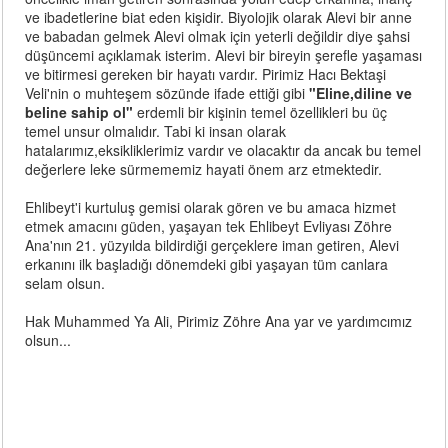
ve ibadetlerine biat eden kişidir. Biyolojik olarak Alevi bir anne
ve babadan gelmek Alevi olmak için yeterli değildir diye şahsi
düşüncemi açıklamak isterim. Alevi bir bireyin şerefle yaşaması
ve bitirmesi gereken bir hayatı vardır. Pirimiz Hacı Bektaşi
Veli'nin o muhteşem sözünde ifade ettiği gibi
"Eline,diline ve
beline sahip ol"
erdemli bir kişinin temel özellikleri bu üç
temel unsur olmalıdır. Tabi ki insan olarak
hatalarımız,eksikliklerimiz vardır ve olacaktır da ancak bu temel
değerlere leke sürmememiz hayati önem arz etmektedir.
Ehlibeyt'i kurtuluş gemisi olarak gören ve bu amaca hizmet
etmek amacını güden, yaşayan tek Ehlibeyt Evliyası Zöhre
Ana'nın 21. yüzyılda bildirdiği gerçeklere iman getiren, Alevi
erkanını ilk başladığı dönemdeki gibi yaşayan tüm canlara
selam olsun.
Hak Muhammed Ya Ali, Pirimiz Zöhre Ana yar ve yardımcımız
olsun...