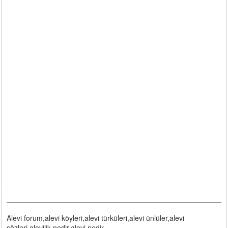
Alevi forum,alevi köyleri,alevi türküleri,alevi ünlüler,alevi
sözleri,alevilik nedir,alevi nedir