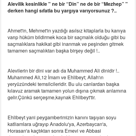
Alevilik kesinlikle " ne bir “Din” ne de bir “Mezhep” "
derken hangi sıfatla bu yargıya varıyorsunuz ?..
Ahmet'in, Mehmet'in yazdığı asılsız kitaplarla bu kanıya
varıp hüküm bildirmek koca bir saçmalık olduğu gibi bu
saçmalıklara hakikat gibi inanmak ve peşinden gitmek
tamamen saçmalıktan başka birşey değil !..
Alevilerin bir dini var adı da Muhammed Ali dinidir !..
Muhammed Ali,12 İmam ve Ehlibeyt; Allah'ın
yeryüzündeki temsilcileridir. Bu ulu canlardan başka
kılavuz aramak tamamen yolun dışına çıkmak anlamına
gelir.Çünkü serçeşme,kaynak Ehlibeyt'tir.
Ehlibeyt yani peygamberimizin kanını taşıyan soyu
katliamlara uğrayıp Anadolu'ya, Azerbaycan'a,
Horasan'a kaçtıktan sonra Emevi ve Abbasi