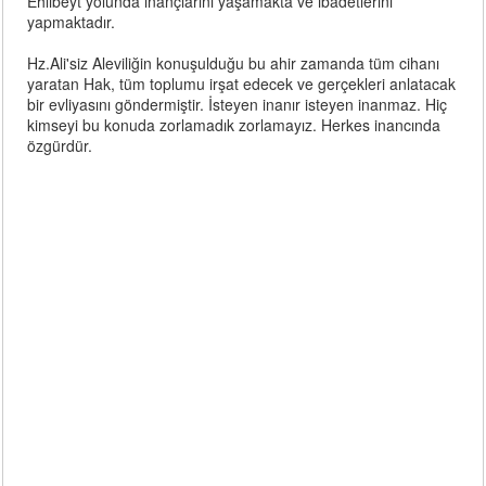
Ehlibeyt yolunda inançlarını yaşamakta ve ibadetlerini
yapmaktadır.
Hz.Ali'siz Aleviliğin konuşulduğu bu ahir zamanda tüm cihanı
yaratan Hak, tüm toplumu irşat edecek ve gerçekleri anlatacak
bir evliyasını göndermiştir. İsteyen inanır isteyen inanmaz. Hiç
kimseyi bu konuda zorlamadık zorlamayız. Herkes inancında
özgürdür.