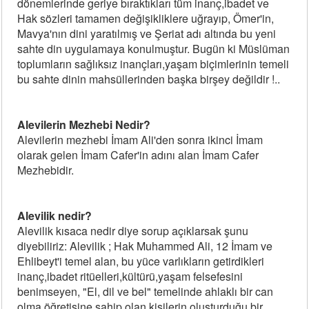
dönemlerinde geriye bıraktıkları tüm inanç,ibadet ve
Hak sözleri tamamen değişikliklere uğrayıp, Ömer'in,
Mavya'nın dini yaratılmış ve Şeriat adı altında bu yeni
sahte din uygulamaya konulmuştur. Bugün ki Müslüman
toplumların sağlıksız inançları,yaşam biçimlerinin temeli
bu sahte dinin mahsüllerinden başka birşey değildir !..
Alevilerin Mezhebi Nedir?
Alevilerin mezhebi İmam Ali'den sonra ikinci İmam
olarak gelen İmam Cafer'in adını alan İmam Cafer
Mezhebidir.
Alevilik nedir?
Alevilik kısaca nedir diye sorup açıklarsak şunu
diyebiliriz: Alevilik ; Hak Muhammed Ali, 12 İmam ve
Ehlibeyt'i temel alan, bu yüce varlıkların getirdikleri
inanç,ibadet ritüelleri,kültürü,yaşam felsefesini
benimseyen, "El, dil ve bel" temelinde ahlaklı bir can
olma öğretisine sahip olan kişilerin oluşturduğu bir