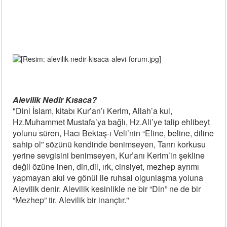
Alevilik Nedir Kısaca?
"Dini İslam, kitabı Kur’an’ı Kerim, Allah’a kul,
Hz.Muhammet Mustafa’ya bağlı, Hz.Ali’ye talip ehlibeyt
yolunu süren, Hacı Bektaş-ı Veli’nin “Eline, beline, diline
sahip ol” sözünü kendinde benimseyen, Tanrı korkusu
yerine sevgisini benimseyen, Kur’anı Kerim’in şekline
değil özüne inen, din,dil, ırk, cinsiyet, mezhep ayrımı
yapmayan akıl ve gönül ile ruhsal olgunlaşma yoluna
Alevilik denir. Alevilik kesinlikle ne bir “Din” ne de bir
“Mezhep” tir. Alevilik bir inançtır."