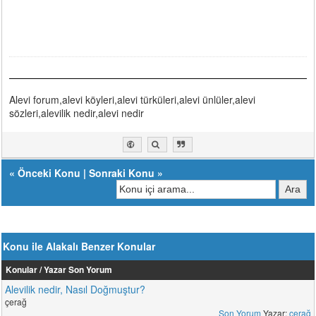
Alevi forum,alevi köyleri,alevi türküleri,alevi ünlüler,alevi
sözleri,alevilik nedir,alevi nedir
«
Önceki Konu
|
Sonraki Konu
»
Konu ile Alakalı Benzer Konular
Konular / Yazar
Son Yorum
Alevilik nedir, Nasıl Doğmuştur?
çerağ
Son Yorum
Yazar:
çerağ