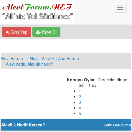
Giriş Yap
Kayıt Ol
Alevi Forum
Alevi | Alevilik | Ana Forum
Alevi nedir, Alevilik nedir?
Konuyu Oyla:
Derecelendirme:
5/5 - 1 oy
1
2
3
4
5
Alevilik Nedir Kısaca?
Konu Görünümü