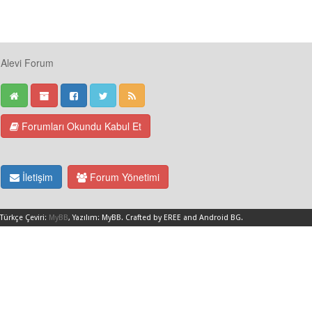
Alevi Forum
Forumları Okundu Kabul Et
İletişim
Forum Yönetimi
Türkçe Çeviri:
MyBB
, Yazılım:
MyBB
.
Crafted by EREE
and
Android BG
.