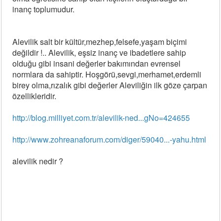
inanç toplumudur.
Alevilik salt bir kültür,mezhep,felsefe,yaşam biçimi
değildir !.. Alevilik, eşsiz inanç ve ibadetlere sahip
olduğu gibi insani değerler bakımından evrensel
normlara da sahiptir. Hoşgörü,sevgi,merhamet,erdemli
birey olma,rızalık gibi değerler Aleviliğin ilk göze çarpan
özellikleridir.
http://blog.milliyet.com.tr/alevilik-ned...gNo=424655
http://www.zohreanaforum.com/diger/59040...-yahu.html
alevilik nedir ?