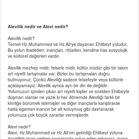
Alevilik nedir ve Alevi nedir?
Alevilik nedir?
Temeli Hz.Muhammed ve Hz.Ali'ye dayanan Ehlibeyt yoludur.
Bu yolun ibadetleri, inançları, ritüelleri, kendine has sosyolojik
ve kültürel değerleri vardır.
Alevilik mezhep midir, felsefe midir, kültür müdür gibi bir takım
art niyetli tartışmalar var. Bizler bu tartışmaları doğru
bulmuyoruz. Çünkü Aleviliği sadece felsefeyle veya kültürle
açıklayamayız. Alevilik ayrıca ayrı bir din de değildir.
Yolumuzun içinden çıkan art niyetli kişiler ve ezelden Ehlibeyte
düşman olanlar ne yazık ki her dönemde Aleviliği farklı bir
kimliğe bürümek istemişler ve diğer inançlarla karıştırarak
hatta egemen inancın bir alt koluymuş gibi davranarak
yolumuza çok büyük zararlar vermişlerdir.
Alevi nedir?
Alevi, Hz.Muhammed ve Hz.Ali'nin getirdiği Ehlibeyt yoluna
öncelikle iman getiren sonrasında yolun edep erkanına, inanç