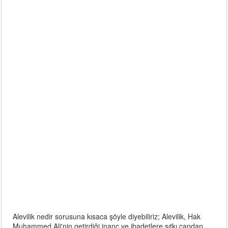
Alevilik nedir sorusuna kısaca şöyle diyebiliriz; Alevilik, Hak
Muhammed Ali'nin getirdiği inanç ve ibadetlere sıtkı candan